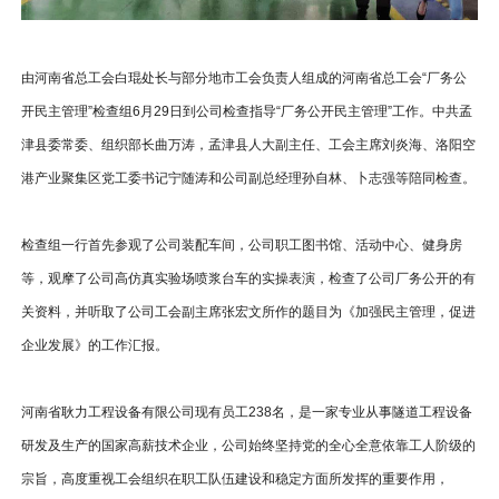
由河南省总工会白琨处长与部分地市工会负责人组成的河南省总工会“厂务公
开民主管理”检查组6月29日到公司检查指导“厂务公开民主管理”工作。中共孟
津县委常委、组织部长曲万涛，孟津县人大副主任、工会主席刘炎海、洛阳空
港产业聚集区党工委书记宁随涛和公司副总经理孙自林、卜志强等陪同检查。
检查组一行首先参观了公司装配车间，公司职工图书馆、活动中心、健身房
等，观摩了公司高仿真实验场喷浆台车的实操表演，检查了公司厂务公开的有
关资料，并听取了公司工会副主席张宏文所作的题目为《加强民主管理，促进
企业发展》的工作汇报。
河南省耿力工程设备有限公司现有员工238名，是一家专业从事隧道工程设备
研发及生产的国家高薪技术企业，公司始终坚持党的全心全意依靠工人阶级的
宗旨，高度重视工会组织在职工队伍建设和稳定方面所发挥的重要作用，