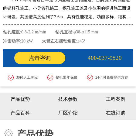
的锚杆孔施工、小导管孔施工、探孔施工以及小范围的掘进施工而设
计研发。其掘进高度达到了7.6m，具有性能稳定、功能多样、结构紧
凑的特点。
钻孔速度
:0.8-2.2 m/min
钻孔直径
:φ38-φ115 mm
冲击功率
:20 kW
大臂左右摆动角度
:±45°
400-037-9520
点击咨询
30秒人工响应
整机限年保修
24小时免费提供方案
产品优势
技术参数
工程案例
产品百科
厂区介绍
在线订购
产品优势