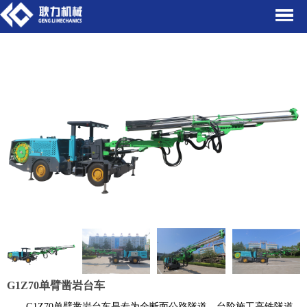
G1Z70单臂凿岩台车
G1Z70单臂凿岩台车是专为全断面公路隧道、台阶施工高铁隧道