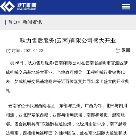
首页
>
新闻资讯
耿力售后服务(云南)有限公司盛大开业
返回
时间：2021-04-22
月
日，耿力售后服务
云南
有限公司在云南省昆明市官渡区梦
3
28
(
)
成机械交易基地盛大开业。当地政府领导、工程机械行业销售代
表、梦成机械交易基地商户等近百位嘉宾共同出席了盛大的开业典
礼。
云南省位于我国西南地区，东部与贵州、广西为邻，北部与四川
相连，西北部紧依西藏，西部与缅甸接壤，南部和老挝、越南毗
邻。省会昆明具有
“东连黔桂通沿海，北经川渝进中原，南下越老
达泰柬，西接缅甸连印巴”的独特区位，处在南北国际大通道和以