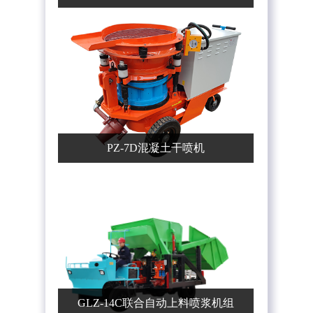
PZ-7D混凝土干喷机
GLZ-14C联合自动上料喷浆机组