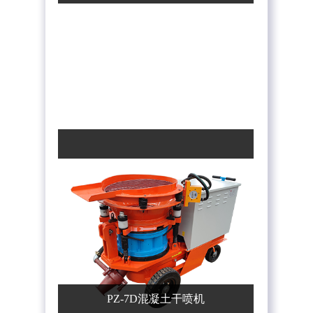
PZ-7D混凝土干喷机