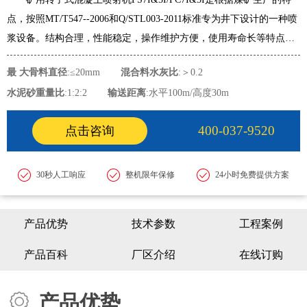
点，按照MT/T547--2006和Q/STL003-2011标准专为井下设计的一种喷
浆设备。结构合理，性能稳定，操作维护方便，使用寿命长等特点，
配置防爆电机、阻燃抗静电结合板、喷嘴及轨道轮，能适应矿井巷道
最 大骨料直径
:≤20mm
混合料水灰比
:＞0.2
的喷射混凝土作业。
水泥砂重量比
:1:2:2
输送距离
:水平100m/高度30m
400-037-9520
点击咨询
30秒人工响应
整机限年保修
24小时免费提供方案
产品优势
技术参数
工程案例
产品百科
厂区介绍
在线订购
产品优势