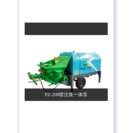
PZ-208喷注浆一体泵